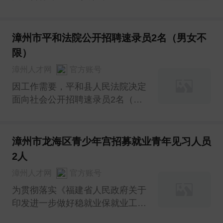
〔2019〕109号）、《关于征集
“漳州市青年见习单位”的通知》
（诏人社〔2022〕42号）及《关
漳州市平和法院公开招聘速录员2名（男女不
于认定诏安县2023年第二批“青年
限）
见习单位”的通知》（诏人社
漳州人才网
官方账号
〔2023〕32号）文件精神，
因工作需要，平和县人民法院决定
面向社会公开招聘速录员2名（男
女不限）。现就有关事项通告如
下：
漳州市龙海区青少年宫招募就业青年见习人员
2人
漳州人才网
官方账号
为贯彻落实《福建省人民政府关于
印发进一步做好稳就业保就业工作
若干措施的通知》（闽政