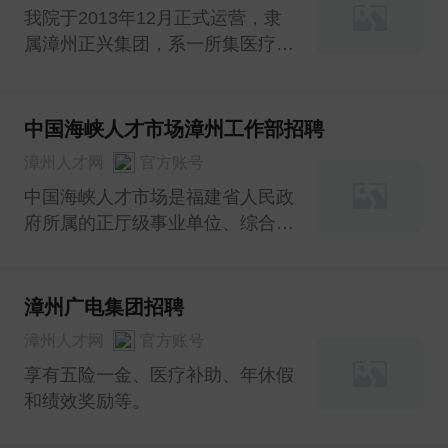
我院于2013年12月正式运营，隶
属漳州正兴集团，系一所集医疗、
教学、科研、预防和保健为一体大
型三级非营利性综合医院。
中国海峡人才市场漳州工作部招聘
漳州人才网
官方账号
中国海峡人才市场是福建省人民政
府所属的正厅级事业单位、综合性
大型人才服务机构，在福建省人才
服务中发挥主渠道作用。
漳州广电集团招聘
漳州人才网
官方账号
享有五险一金、医疗补助、年休假
和绩效奖励等。