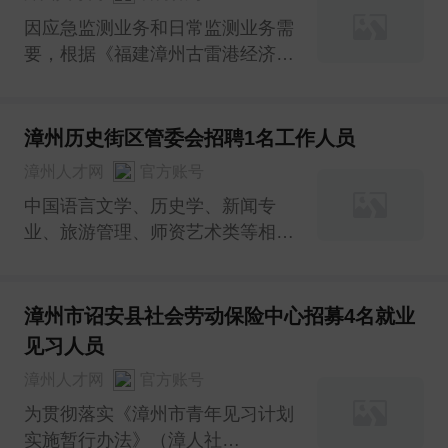
因应急监测业务和日常监测业务需
要，根据《福建漳州古雷港经济开
发区管理委员会专题会议纪要》
〔2023〕119号文件要求，拟向社
会公开招聘非在编雇用人员3名。
漳州历史街区管委会招聘1名工作人员
现有关事项通告如下：
漳州人才网
官方账号
中国语言文学、历史学、新闻专
业、旅游管理、师资艺术类等相关
专业均可。
漳州市诏安县社会劳动保险中心招募4名就业
见习人员
漳州人才网
官方账号
为贯彻落实《漳州市青年见习计划
实施暂行办法》（漳人社