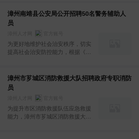
〔2020〕4号）文件精神，帮助青
年加强岗位实践锻炼、提升就业能
漳州南靖县公安局公开招聘50名警务辅助人
力，根据《漳州市青年见习计划暂
员
行实施办法》（漳人社〔2019〕
漳州人才网
官方账号
109号），现面向社会招募就业青
为更好地维护社会治安秩序，切实
提高社会治安防控能力，根据《福
建省公安机关警务辅助人员管理条
例》有关规定，经研究，南靖县公
安局决定面向社会公开招聘南靖县
漳州市芗城区消防救援大队招聘政府专职消防
公安局警务辅助人员。现将有关事
员
项公告如下：
漳州人才网
官方账号
为提升市区消防救援队伍应急救援
能力，漳州市芗城区消防救援大队
近期拟向社会招录一批政府专职消
防员，从事灭火救援、抢险救灾等