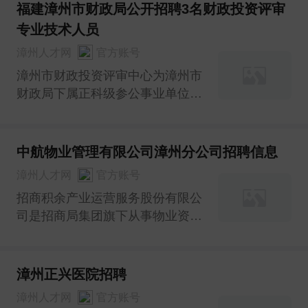
工作。现将有关事项公告如下：
福建漳州市财政局公开招聘3名财政投资评审
专业技术人员
漳州人才网
官方账号
漳州市财政投资评审中心为漳州市
财政局下属正科级参公事业单位。
为进一步提高财政投资项目评审能
力和服务水平，现面向社会公开招
聘非在编聘用制工程造价评审专业
中航物业管理有限公司漳州分公司招聘信息
技术人员3名。
漳州人才网
官方账号
招商积余产业运营服务股份有限公
司是招商局集团旗下从事物业资产
管理与服务得主平台企业，隶属于
招商蛇口。
漳州正兴医院招聘
漳州人才网
官方账号