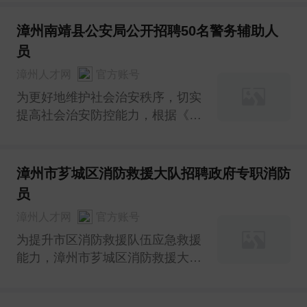
〔2020〕4号）文件精神，帮助青
年加强岗位实践锻炼、提升就业能
漳州南靖县公安局公开招聘50名警务辅助人
力，根据《漳州市青年见习计划暂
员
行实施办法》（漳人社〔2019〕
漳州人才网
官方账号
109号），现面向社会招募就业青
为更好地维护社会治安秩序，切实
提高社会治安防控能力，根据《福
建省公安机关警务辅助人员管理条
例》有关规定，经研究，南靖县公
安局决定面向社会公开招聘南靖县
漳州市芗城区消防救援大队招聘政府专职消防
公安局警务辅助人员。现将有关事
员
项公告如下：
漳州人才网
官方账号
为提升市区消防救援队伍应急救援
能力，漳州市芗城区消防救援大队
近期拟向社会招录一批政府专职消
防员，从事灭火救援、抢险救灾等