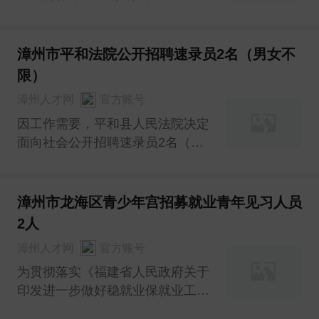
〔2019〕109号）、《关于征集
“漳州市青年见习单位”的通知》
（诏人社〔2022〕42号）及《关
漳州市平和法院公开招聘速录员2名（男女不
于认定诏安县2023年第二批“青年
限）
见习单位”的通知》（诏人社
漳州人才网
官方账号
〔2023〕32号）文件精神，
因工作需要，平和县人民法院决定
面向社会公开招聘速录员2名（男
女不限）。现就有关事项通告如
下：
漳州市龙海区青少年宫招募就业青年见习人员
2人
漳州人才网
官方账号
为贯彻落实《福建省人民政府关于
印发进一步做好稳就业保就业工作
若干措施的通知》（闽政