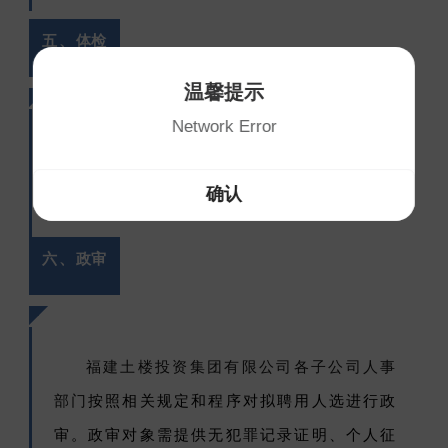
五、
体检
温馨提示
Network Error
通
过面试拟录用人员，自行体检并提供县
级以上医院体检报告。
确认
六、
政审
福建土楼投资集团有限公司各子公司人事
部门
按照相关规定和程序对拟聘用人选进行政
审。政审对象需提供无犯罪记录证明、个人征