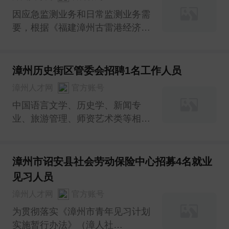
因应急监测业务和日常监测业务需
要，根据《福建漳州古雷港经济开
发区管理委员会专题会议纪要》
〔2023〕119号文件要求，拟向社
会公开招聘非在编雇用人员3名。
漳州历史街区管委会招聘1名工作人员
现有关事项通告如下：
漳州人才网
官方账号
中国语言文学、历史学、新闻专
业、旅游管理、师资艺术类等相关
专业均可。
漳州市诏安县社会劳动保险中心招募4名就业
见习人员
漳州人才网
官方账号
为贯彻落实《漳州市青年见习计划
实施暂行办法》（漳人社