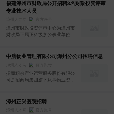
工作。现将有关事项公告如下：
福建漳州市财政局公开招聘3名财政投资评审
专业技术人员
漳州人才网
官方账号
漳州市财政投资评审中心为漳州市
财政局下属正科级参公事业单位。
为进一步提高财政投资项目评审能
力和服务水平，现面向社会公开招
聘非在编聘用制工程造价评审专业
中航物业管理有限公司漳州分公司招聘信息
技术人员3名。
漳州人才网
官方账号
招商积余产业运营服务股份有限公
司是招商局集团旗下从事物业资产
管理与服务得主平台企业，隶属于
招商蛇口。
漳州正兴医院招聘
漳州人才网
官方账号