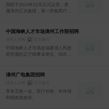
我院于2013年12月正式运营，隶
属漳州正兴集团，系一所集医疗、
教学、科研、预防和保健为一体大
型三级非营利性综合医院。
中国海峡人才市场漳州工作部招聘
漳州人才网
官方账号
中国海峡人才市场是福建省人民政
府所属的正厅级事业单位、综合性
大型人才服务机构，在福建省人才
服务中发挥主渠道作用。
漳州广电集团招聘
漳州人才网
官方账号
享有五险一金、医疗补助、年休假
和绩效奖励等。